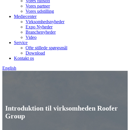
Vores filosofi
Vores partner
Vores udstilling
Mediecenter
Virksomhedsnyheder
Expo Nyheder
Branchenyheder
Video
Service
Ofte stillede spørgsmål
Download
Kontakt os
English
Introduktion til virksomheden Roofer
Group