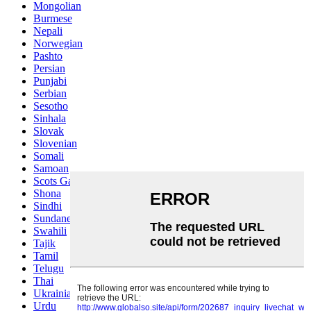
Mongolian
Burmese
Nepali
Norwegian
Pashto
Persian
Punjabi
Serbian
Sesotho
Sinhala
Slovak
Slovenian
Somali
Samoan
Scots Gaelic
Shona
Sindhi
Sundanese
Swahili
Tajik
Tamil
Telugu
Thai
Ukrainian
Urdu