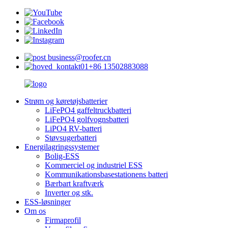
business@roofer.cn
+86 13502883088
Strøm og køretøjsbatterier
LiFePO4 gaffeltruckbatteri
LiFePO4 golfvognsbatteri
LiPO4 RV-batteri
Støvsugerbatteri
Energilagringssystemer
Bolig-ESS
Kommerciel og industriel ESS
Kommunikationsbasestationens batteri
Bærbart kraftværk
Inverter og stk.
ESS-løsninger
Om os
Firmaprofil