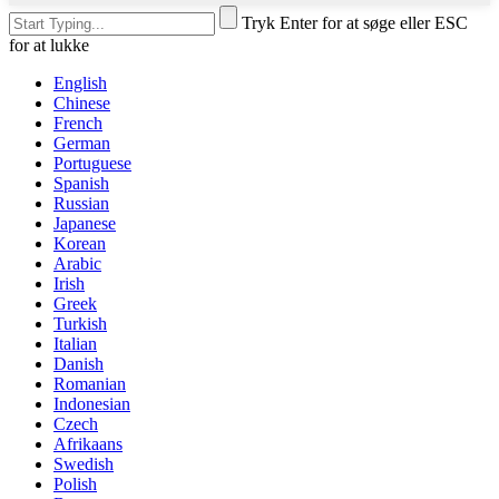
Tryk Enter for at søge eller ESC
for at lukke
English
Chinese
French
German
Portuguese
Spanish
Russian
Japanese
Korean
Arabic
Irish
Greek
Turkish
Italian
Danish
Romanian
Indonesian
Czech
Afrikaans
Swedish
Polish