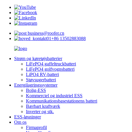
business@roofer.cn
+86 13502883088
Strøm og køretøjsbatterier
LiFePO4 gaffeltruckbatteri
LiFePO4 golfvognsbatteri
LiPO4 RV-batteri
Støvsugerbatteri
Energilagringssystemer
Bolig-ESS
Kommerciel og industriel ESS
Kommunikationsbasestationens batteri
Bærbart kraftværk
Inverter og stk.
ESS-løsninger
Om os
Firmaprofil