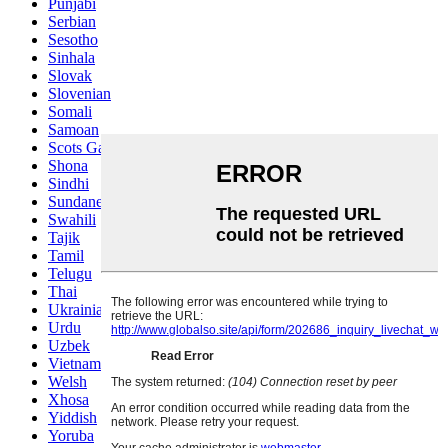
Punjabi
Serbian
Sesotho
Sinhala
Slovak
Slovenian
Somali
Samoan
Scots Gaelic
Shona
Sindhi
Sundanese
Swahili
Tajik
Tamil
Telugu
Thai
Ukrainian
Urdu
Uzbek
Vietnamese
Welsh
Xhosa
Yiddish
Yoruba