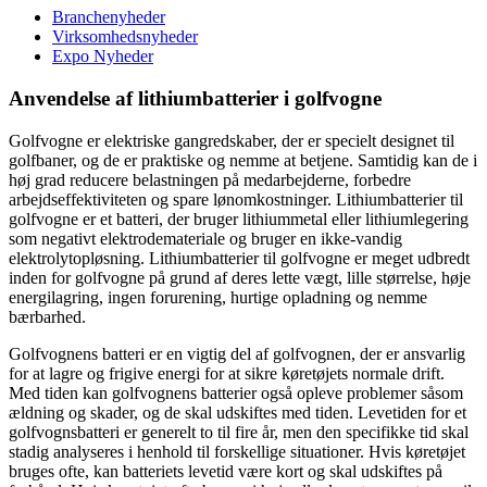
Branchenyheder
Virksomhedsnyheder
Expo Nyheder
Anvendelse af lithiumbatterier i golfvogne
Golfvogne er elektriske gangredskaber, der er specielt designet til
golfbaner, og de er praktiske og nemme at betjene. Samtidig kan de i
høj grad reducere belastningen på medarbejderne, forbedre
arbejdseffektiviteten og spare lønomkostninger. Lithiumbatterier til
golfvogne er et batteri, der bruger lithiummetal eller lithiumlegering
som negativt elektrodemateriale og bruger en ikke-vandig
elektrolytopløsning. Lithiumbatterier til golfvogne er meget udbredt
inden for golfvogne på grund af deres lette vægt, lille størrelse, høje
energilagring, ingen forurening, hurtige opladning og nemme
bærbarhed.
Golfvognens batteri er en vigtig del af golfvognen, der er ansvarlig
for at lagre og frigive energi for at sikre køretøjets normale drift.
Med tiden kan golfvognens batterier også opleve problemer såsom
ældning og skader, og de skal udskiftes med tiden. Levetiden for et
golfvognsbatteri er generelt to til fire år, men den specifikke tid skal
stadig analyseres i henhold til forskellige situationer. Hvis køretøjet
bruges ofte, kan batteriets levetid være kort og skal udskiftes på