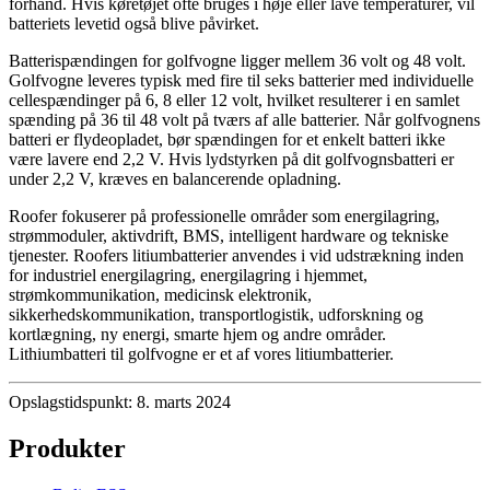
forhånd. Hvis køretøjet ofte bruges i høje eller lave temperaturer, vil
batteriets levetid også blive påvirket.
Batterispændingen for golfvogne ligger mellem 36 volt og 48 volt.
Golfvogne leveres typisk med fire til seks batterier med individuelle
cellespændinger på 6, 8 eller 12 volt, hvilket resulterer i en samlet
spænding på 36 til 48 volt på tværs af alle batterier. Når golfvognens
batteri er flydeopladet, bør spændingen for et enkelt batteri ikke
være lavere end 2,2 V. Hvis lydstyrken på dit golfvognsbatteri er
under 2,2 V, kræves en balancerende opladning.
Roofer fokuserer på professionelle områder som energilagring,
strømmoduler, aktivdrift, BMS, intelligent hardware og tekniske
tjenester. Roofers litiumbatterier anvendes i vid udstrækning inden
for industriel energilagring, energilagring i hjemmet,
strømkommunikation, medicinsk elektronik,
sikkerhedskommunikation, transportlogistik, udforskning og
kortlægning, ny energi, smarte hjem og andre områder.
Lithiumbatteri til golfvogne er et af vores litiumbatterier.
Opslagstidspunkt: 8. marts 2024
Produkter