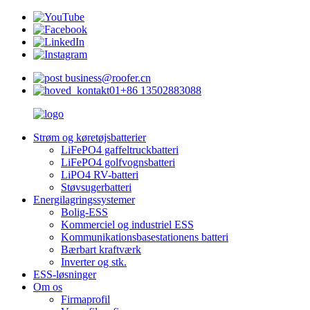
business@roofer.cn
+86 13502883088
Strøm og køretøjsbatterier
LiFePO4 gaffeltruckbatteri
LiFePO4 golfvognsbatteri
LiPO4 RV-batteri
Støvsugerbatteri
Energilagringssystemer
Bolig-ESS
Kommerciel og industriel ESS
Kommunikationsbasestationens batteri
Bærbart kraftværk
Inverter og stk.
ESS-løsninger
Om os
Firmaprofil