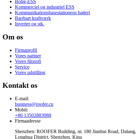
Bolig-ESS
Kommerciel og industriel ESS
Kommunikationsbasestationens batteri
Bærbart kraftværk
Inverter og stk.
Om os
Firmaprofil
Vores partner
Vores filosofi
Service
Vores udstilling
Kontakt os
E-mail:
business@roofer.cn
Mobil:
+86 13502883088
Firmaadresse
Shenzhen: ROOFER Building, nr. 180 Jianhui Road, Dalang,
Longhua District, Shenzhen, Kina