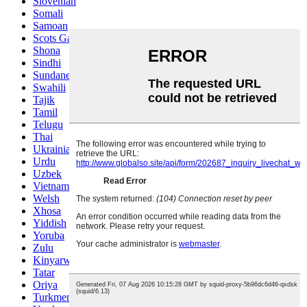
Slovenian
Somali
Samoan
Scots Gaelic
Shona
Sindhi
Sundanese
Swahili
Tajik
Tamil
Telugu
Thai
Ukrainian
Urdu
Uzbek
Vietnamese
Welsh
Xhosa
Yiddish
Yoruba
Zulu
Kinyarwanda
Tatar
Oriya
Turkmen