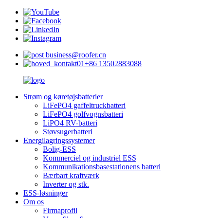
business@roofer.cn
+86 13502883088
Strøm og køretøjsbatterier
LiFePO4 gaffeltruckbatteri
LiFePO4 golfvognsbatteri
LiPO4 RV-batteri
Støvsugerbatteri
Energilagringssystemer
Bolig-ESS
Kommerciel og industriel ESS
Kommunikationsbasestationens batteri
Bærbart kraftværk
Inverter og stk.
ESS-løsninger
Om os
Firmaprofil