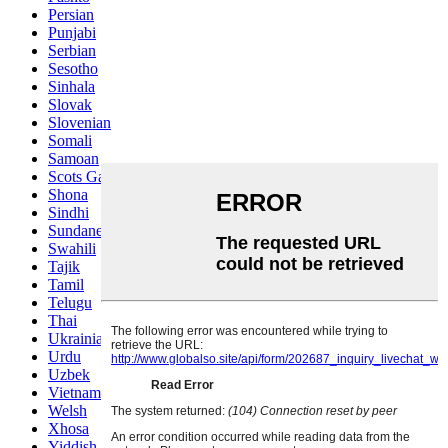
Persian
Punjabi
Serbian
Sesotho
Sinhala
Slovak
Slovenian
Somali
Samoan
Scots Gaelic
Shona
Sindhi
Sundanese
Swahili
Tajik
Tamil
Telugu
Thai
Ukrainian
Urdu
Uzbek
Vietnamese
Welsh
Xhosa
Yiddish