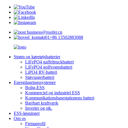
business@roofer.cn
+86 13502883088
Strøm og køretøjsbatterier
LiFePO4 gaffeltruckbatteri
LiFePO4 golfvognsbatteri
LiPO4 RV-batteri
Støvsugerbatteri
Energilagringssystemer
Bolig-ESS
Kommerciel og industriel ESS
Kommunikationsbasestationens batteri
Bærbart kraftværk
Inverter og stk.
ESS-løsninger
Om os
Firmaprofil