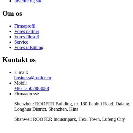
Inverter og stk.
Om os
Firmaprofil
Vores partner
Vores filosofi
Service
Vores udstilling
Kontakt os
E-mail:
business@roofer.cn
Mobil:
+86 13502883088
Firmaadresse
Shenzhen: ROOFER Building, nr. 180 Jianhui Road, Dalang,
Longhua District, Shenzhen, Kina
Shanwei: ROOFER Industripark, Hexi Town, Lufeng City