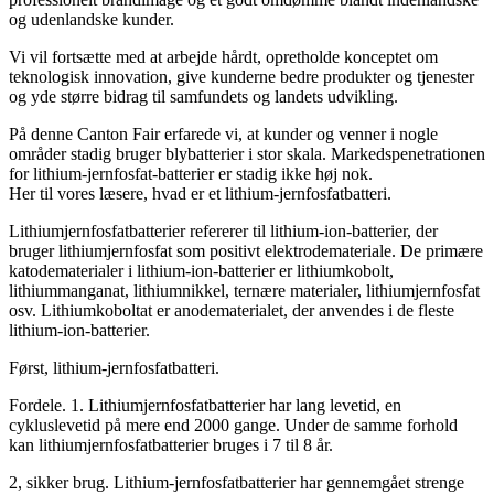
og udenlandske kunder.
Vi vil fortsætte med at arbejde hårdt, opretholde konceptet om
teknologisk innovation, give kunderne bedre produkter og tjenester
og yde større bidrag til samfundets og landets udvikling.
På denne Canton Fair erfarede vi, at kunder og venner i nogle
områder stadig bruger blybatterier i stor skala. Markedspenetrationen
for lithium-jernfosfat-batterier er stadig ikke høj nok.
Her til vores læsere, hvad er et lithium-jernfosfatbatteri.
Lithiumjernfosfatbatterier refererer til lithium-ion-batterier, der
bruger lithiumjernfosfat som positivt elektrodemateriale. De primære
katodematerialer i lithium-ion-batterier er lithiumkobolt,
lithiummanganat, lithiumnikkel, ternære materialer, lithiumjernfosfat
osv. Lithiumkoboltat er anodematerialet, der anvendes i de fleste
lithium-ion-batterier.
Først, lithium-jernfosfatbatteri.
Fordele. 1. Lithiumjernfosfatbatterier har lang levetid, en
cykluslevetid på mere end 2000 gange. Under de samme forhold
kan lithiumjernfosfatbatterier bruges i 7 til 8 år.
2, sikker brug. Lithium-jernfosfatbatterier har gennemgået strenge