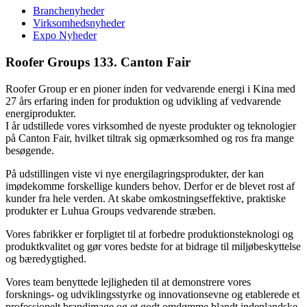
Branchenyheder
Virksomhedsnyheder
Expo Nyheder
Roofer Groups 133. Canton Fair
Roofer Group er en pioner inden for vedvarende energi i Kina med
27 års erfaring inden for produktion og udvikling af vedvarende
energiprodukter.
I år udstillede vores virksomhed de nyeste produkter og teknologier
på Canton Fair, hvilket tiltrak sig opmærksomhed og ros fra mange
besøgende.
På udstillingen viste vi nye energilagringsprodukter, der kan
imødekomme forskellige kunders behov. Derfor er de blevet rost af
kunder fra hele verden. At skabe omkostningseffektive, praktiske
produkter er Luhua Groups vedvarende stræben.
Vores fabrikker er forpligtet til at forbedre produktionsteknologi og
produktkvalitet og gør vores bedste for at bidrage til miljøbeskyttelse
og bæredygtighed.
Vores team benyttede lejligheden til at demonstrere vores
forsknings- og udviklingsstyrke og innovationsevne og etablerede et
professionelt brandimage og et godt omdømme blandt indenlandske